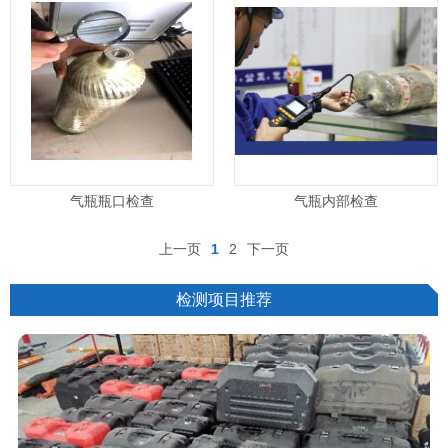
气瓶瓶口检查
气瓶内部检查
上一页
1
2
下一页
检测项目推荐