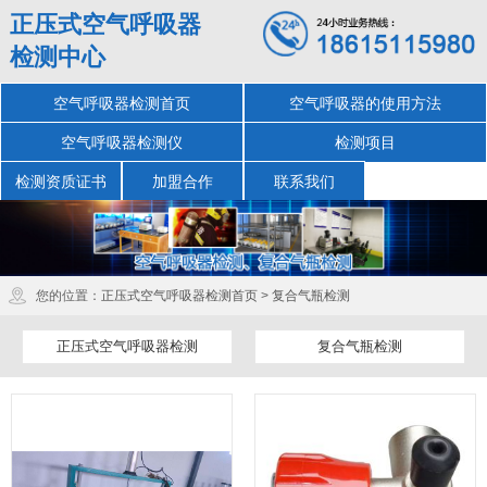
正压式空气呼吸器
检测中心
空气呼吸器检测首页
空气呼吸器的使用方法
空气呼吸器检测仪
检测项目
检测资质证书
加盟合作
联系我们
您的位置：
正压式空气呼吸器检测首页
>
复合气瓶检测
正压式空气呼吸器检测
复合气瓶检测