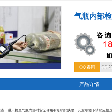
气瓶内部检
QQ咨询
QQ:23
产品详情
：
检查，逐只检查气瓶内部对安全使用有影响的缺陷，凡发现如下情况应报