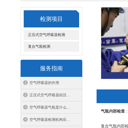
检测项目
正压式空气呼吸器检测
复合气瓶检测
服务指南
空气呼吸器的作用
正压式空气呼吸器的压力是多大
空气呼吸器气瓶是什么材质
气瓶内部检查
空气呼吸器检测机构应具备的条件
复合气瓶内部