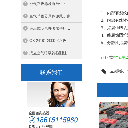
空气呼吸器检测单位-生产厂家能否检测自己生产的空气呼吸器
1、内部有裂纹
空气呼吸器具体佩戴步骤
2、内部有线性
3、点腐蚀凹坑
正压式空气呼吸器使用步骤
4、线腐蚀凹坑
GB 24161-2009《呼吸器用复合气瓶定期检验与评定》
5、分散性点腐
成立空气呼吸器检测机构的条件
正压式
空气呼
tag标签:
联系我们