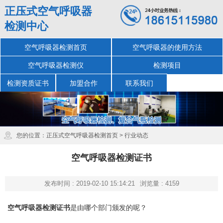
正压式空气呼吸器
检测中心
空气呼吸器检测首页
空气呼吸器的使用方法
空气呼吸器检测仪
检测项目
检测资质证书
加盟合作
联系我们
您的位置：
正压式空气呼吸器检测首页
>
行业动态
空气呼吸器检测证书
发布时间 : 2019-02-10 15:14:21
浏览量 : 4159
空气呼吸器检测证书
是由哪个部门颁发的呢？