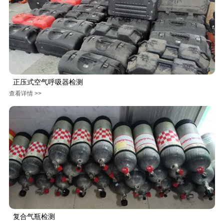
正压式空气呼吸器检测
查看详情 >>
复合气瓶检测