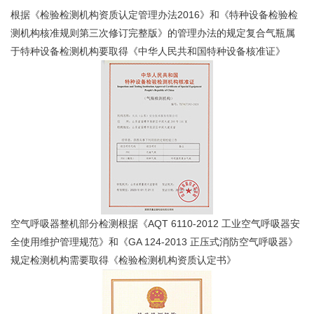
根据《检验检测机构资质认定管理办法2016》和《特种设备检验检
测机构核准规则第三次修订完整版》的管理办法的规定复合气瓶属
于特种设备检测机构要取得《中华人民共和国特种设备核准证》
空气呼吸器整机部分检测根据《AQT 6110-2012 工业空气呼吸器安
全使用维护管理规范》和《GA 124-2013 正压式消防空气呼吸器》
规定检测机构需要取得《检验检测机构资质认定书》