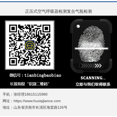
正压式空气呼吸器检测复合气瓶检测
手机：张经理18615115980
网址：https://www.huxiqijiance.com
地址：山东省济南市长清区海棠路126号