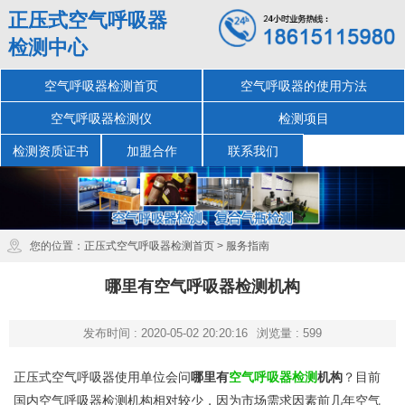
正压式空气呼吸器
检测中心
空气呼吸器检测首页
空气呼吸器的使用方法
空气呼吸器检测仪
检测项目
检测资质证书
加盟合作
联系我们
您的位置：
正压式空气呼吸器检测首页
>
服务指南
哪里有空气呼吸器检测机构
发布时间 : 2020-05-02 20:20:16
浏览量 : 599
正压式空气呼吸器使用单位会问
哪里有
空气呼吸器检测
机构
？目前
国内空气呼吸器检测机构相对较少，因为市场需求因素前几年空气