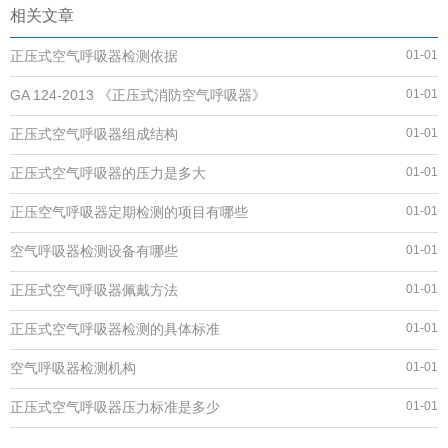
相关文章
正压式空气呼吸器检测依据
01-01
GA 124-2013 《正压式消防空气呼吸器》
01-01
正压式空气呼吸器组成结构
01-01
正压式空气呼吸器的压力是多大
01-01
正压空气呼吸器定期检测的项目有哪些
01-01
空气呼吸器检测设备有哪些
01-01
正压式空气呼吸器佩戴方法
01-01
正压式空气呼吸器检测的具体标准
01-01
空气呼吸器检测机构
01-01
正压式空气呼吸器压力标准是多少
01-01