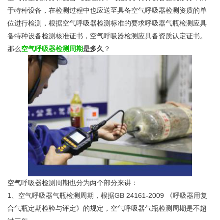
于特种设备，在检测过程中也应送至具备空气呼吸器检测资质的单
位进行检测，根据空气呼吸器检测标准的要求呼吸器气瓶检测应具
备特种设备检测核准证书，空气呼吸器检测应具备资质认定证书。
那么
空气呼吸器检测周期
是多久
？
空气呼吸器检测周期也分为两个部分来讲：
1、空气呼吸器气瓶检测周期，根据GB 24161-2009 《呼吸器用复
合气瓶定期检验与评定》的规定，空气呼吸器气瓶检测周期是不超