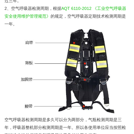
过三年。
2、空气呼吸器检测周期，根据
AQT 6110-2012 《工业空气呼吸器
安全使用维护管理规范》
的规定，空气呼吸器定期技术检测周期是
一年。
空气呼吸器检测周期是多久可以分为两部分，气瓶检测周期是三
年，呼吸器整机部分检测周期是一年。所以各使用单位应当按照检