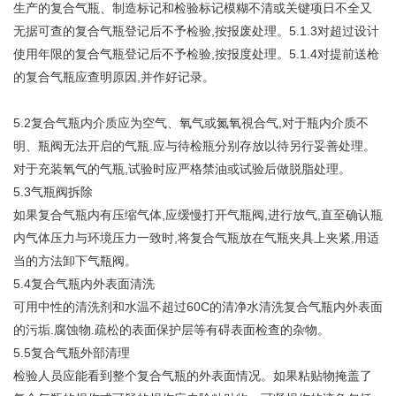
生产的复合气瓶、制造标记和检验标记模糊不清或关键项日不全又
无据可查的复合气瓶登记后不予检验,按报废处理。5.1.3对超过设计
使用年限的复合气瓶登记后不予检验,按报度处理。5.1.4对提前送枪
的复合气瓶应查明原因,并作好记录。
5.2复合气瓶内介质应为空气、氧气或氮氧視合气,对于瓶内介质不
明、瓶阀无法开启的气瓶.应与待检瓶分别存放以待另行妥善处理。
对于充装氧气的气瓶,试验时应严格禁油或试验后做脱脂处理。
5.3气瓶阀拆除
如果复合气瓶内有压缩气体,应缓慢打开气瓶阀,进行放气,直至确认瓶
内气体压力与环境压力一致时,将复合气瓶放在气瓶夹具上夹紧,用适
当的方法卸下气瓶阀。
5.4复合气瓶内外表面清洗
可用中性的清洗剂和水温不超过60C的清净水清洗复合气瓶内外表面
的污垢.腐蚀物.疏松的表面保护层等有碍表面检查的杂物。
5.5复合气瓶外部清理
检验人员应能看到整个复合气瓶的外表面情况。如果粘贴物掩盖了