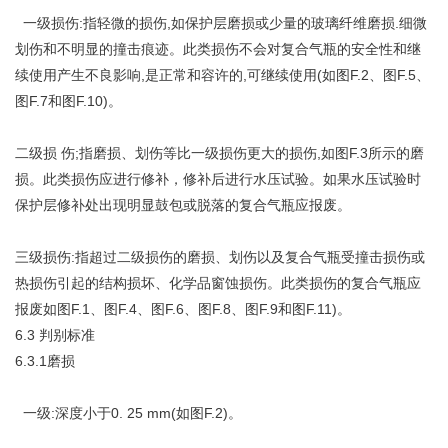
一级损伤:指轻微的损伤,如保护层磨损或少量的玻璃纤维磨损.细微
划伤和不明显的撞击痕迹。此类损伤不会对复合气瓶的安全性和继
续使用产生不良影响,是正常和容许的,可继续使用(如图F.2、图F.5、
图F.7和图F.10)。
二级损 伤;指磨损、划伤等比一级损伤更大的损伤,如图F.3所示的磨
损。此类损伤应进行修补，修补后进行水压试验。如果水压试验时
保护层修补处出现明显鼓包或脱落的复合气瓶应报废。
三级损伤:指超过二级损伤的磨损、划伤以及复合气瓶受撞击损伤或
热损伤引起的结构损坏、化学品窗蚀损伤。此类损伤的复合气瓶应
报废如图F.1、图F.4、图F.6、图F.8、图F.9和图F.11)。
6.3 判别标准
6.3.1磨损
一级:深度小于0. 25 mm(如图F.2)。