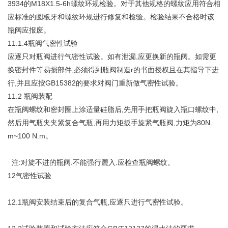
3934的M18X1.5-6h螺纹环规检验。对于其他规格的螺纹应用符合相
应标准的圆板牙和螺纹环规进行修复和检验。检验结果不合格时该
瓶阀应报废。
11.1.4瓶阀气密性试验
应逐只对瓶阀进行气密性试验。如有泄漏,应更换新的瓶阀。如需更
换密封件等易损部件,必须得到瓶阀制造r的书面授权且在其指导下进
行,并且应按GB15382的要求对阀门重新做气密性试验。
11.2 瓶阀装配
在瓶阀螺纹和密封圈上涂适量硅脂后,先用手把瓶阀旋入瓶口螺纹中,
然后用气瓶夹夹紧复合气瓶,再用力矩扳手旋紧气瓶阀,力矩为80N.
m~100 N.m。
注:对旋不进的瓶阀.不能强行麓入.应检查瓶阀螺纹。
12气密性试验
12.1瓶阀安装结束后的复合气瓶,应逐只进行气密性试验。