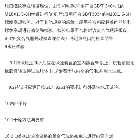
瓶口螺纹存在轻度腐蚀、划伤和毛刺,可用符合GB/T 3464. 1的
M18X1. 5-6H丝锥进行修复,然;后用符合GB/T3934的M18X1.5-6H
螺纹塞规检验。对于其他规格的螺纹，应用符合相应标准的丝锥和
螺纹寨规进行修复和检验。检验结果不合格时该复合气瓶应报废。
8.3在(复合气瓶外观检查评估表》冲记录瓶口的检查结果。
9水压试验
9.1待试瓶注满水后应在试验装置的室内静置8h以上。试验前应用
橡胶锤轻击待试瓶瓶体.排尽附着于瓶内壁的气泡,并用水注藏。
9.2待试瓶应逐只按GB/T9251的要求进行外测法水压试验。
10内部干燥
10.1干燥方法与要求
10.1.1经水压试验合格的复合气瓶必须逐只进行内部干燥.