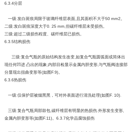
6.3.4分层
一级:发白斑痕局限于玻璃纤维层表面,且其面积不大于50 mm2。
二级:发白斑痕深度大于0. 25 mm,但碳纤维层未受损伤。
三级:超过二级损伤程度、碳纤维层已损伤。
6.3.5结构损伤
三级:复合气瓶的原始结构发生改变,如复合气瓶圆弧面或筒体出
现任何凹进.凸出的现象;内部目检显示金属内胆变形;与气瓶阀连接部
分显现出扭曲变形等(如图F.9)。
6.3.6热损伤
一级:仅保护层被烟黑黑，可对外表面进行清洗处理(如图F. 10).
三级:复合气瓶局部鼓包,碳纤维层有明显的热损伤.外形发生变形,
金属内胆变形等(如图F.11)。6.3.7化学品腐蚀损伤