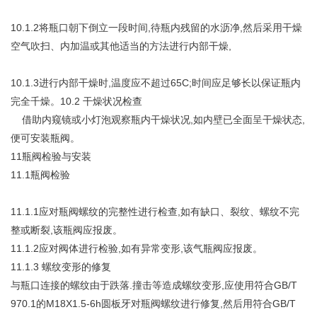
10.1.2将瓶口朝下倒立一段时间,待瓶内残留的水沥净,然后采用干燥
空气吹扫、内加温或其他适当的方法进行内部干燥,
10.1.3进行内部干燥时,温度应不超过65C;时间应足够长以保证瓶内
完全千燥。10.2 干燥状况检查
借助内窥镜或小灯泡观察瓶内干燥状况,如内壁已全面呈干燥状态,
便可安装瓶阀。
11瓶阀检验与安装
11.1瓶阀检验
11.1.1应对瓶阀螺纹的完整性进行检查,如有缺口、裂纹、螺纹不完
整或断裂,该瓶阀应报废。
11.1.2应对阀体进行检验,如有异常变形,该气瓶阀应报废。
11.1.3 螺纹变形的修复
与瓶口连接的螺纹由于跌落.撞击等造成螺纹变形,应使用符合GB/T
970.1的M18X1.5-6h圆板牙对瓶阀螺纹进行修复,然后用符合GB/T