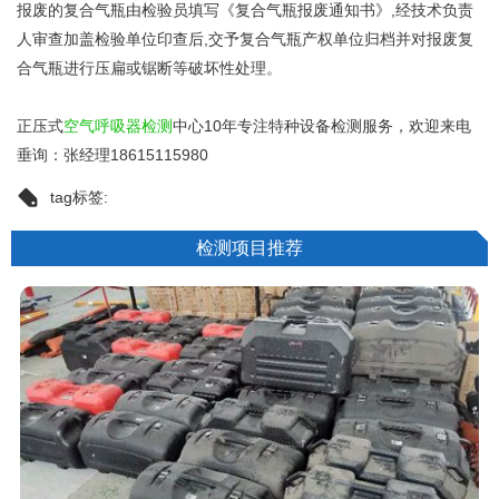
报废的复合气瓶由检验员填写《复合气瓶报废通知书》,经技术负责
人审查加盖检验单位印查后,交予复合气瓶产权单位归档并对报废复
合气瓶进行压扁或锯断等破坏性处理。
正压式
空气呼吸器检测
中心10年专注特种设备检测服务，欢迎来电
垂询：张经理18615115980
tag标签:
检测项目推荐