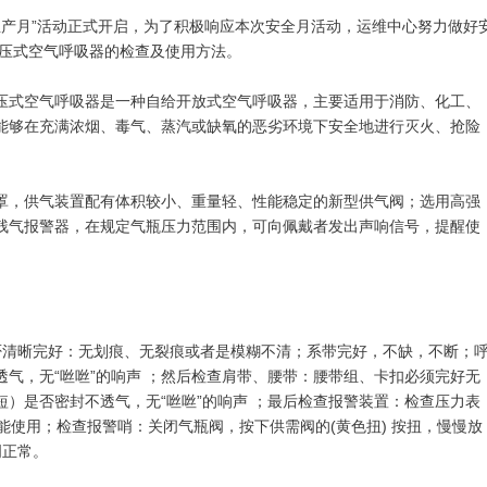
安全生产月”活动正式开启，为了积极响应本次安全月活动，运维中心努力做好
压式空气呼吸器
的检查及使用方法。
压式空气呼吸器是一种自给开放式空气呼吸器，主要适用于消防、化工、
能够在充满浓烟、毒气、蒸汽或缺氧的恶劣环境下安全地进行灭火、抢险
罩，供气装置配有体积较小、重量轻、性能稳定的新型供气阀；选用高强
残气报警器，在规定气瓶压力范围内，可向佩戴者发出声响信号，提醒使
否清晰完好：无划痕、无裂痕或者是模糊不清；系带完好，不缺，不断；
气，无“咝咝”的响声 ；然后检查肩带、腰带：腰带组、卡扣必须完好无
）是否密封不透气，无“咝咝”的响声 ；最后检查报警装置：检查压力表
能使用；检查报警哨：关闭气瓶阀，按下供需阀的(黄色扭) 按扭，慢慢放
明正常。