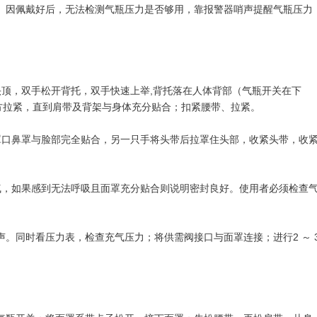
。因佩戴好后，无法检测气瓶压力是否够用，靠报警器哨声提醒气瓶压力
头顶，双手松开背托，双手快速上举,背托落在人体背部（气瓶开关在下
方拉紧，直到肩带及背架与身体充分贴合；扣紧腰带、拉紧。
罩口鼻罩与脸部完全贴合，另一只手将头带后拉罩住头部，收紧头带，收
气，如果感到无法呼吸且面罩充分贴合则说明密封良好。使用者必须检查
。同时看压力表，检查充气压力；将供需阀接口与面罩连接；进行2 ～ 