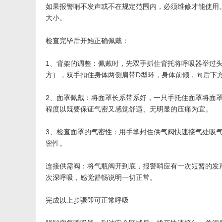
如果报警哨不发声或不在规定范围内，必须维修才能使用
大小。
检查完毕后开始正确佩戴：
1、背架的调整：佩戴时，先双手抓住背托将呼吸器举过
方），双手扣住身体两侧肩带D型环，身体前倾，向后下
2、面罩佩戴：将面罩长系带系好，一只手托住面罩将面
程度以既要保证气密又感觉舒适、无明显的压痛为宜。
3、检查面罩的气密性：用手掌封住供气阀快速接气处吸
密性。
连接供需阀：将气瓶阀开到底，报警哨应有一次短暂的发声
次深呼吸，感觉舒畅说明一切正常。
完成以上步骤即可正常呼吸