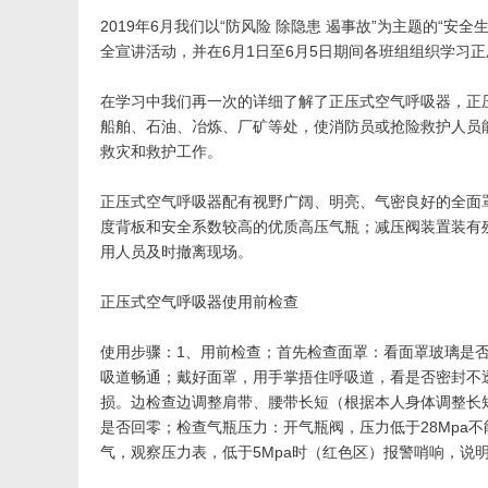
2019年6月我们以“防风险 除隐患 遏事故”为主题的“
全宣讲活动，并在6月1日至6月5日期间各班组组织学习
正
在学习中我们再一次的详细了解了正压式空气呼吸器，正
船舶、石油、冶炼、厂矿等处，使消防员或抢险救护人员
救灾和救护工作。
正压式空气呼吸器配有视野广阔、明亮、气密良好的全面
度背板和安全系数较高的优质高压气瓶；减压阀装置装有
用人员及时撤离现场。
正压式空气呼吸器使用
前检查
使用步骤：1、用前检查；首先检查面罩：看面罩玻璃是
吸道畅通；戴好面罩，用手掌捂住呼吸道，看是否密封不透
损。边检查边调整肩带、腰带长短（根据本人身体调整长短
是否回零；检查气瓶压力：开气瓶阀，压力低于28Mpa不
气，观察压力表，低于5Mpa时（红色区）报警哨响，说